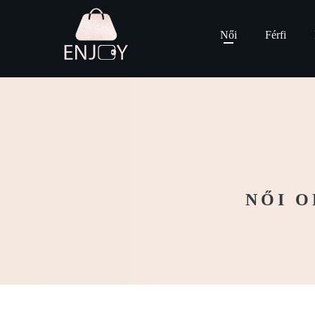
Női
Férfi
NŐI O