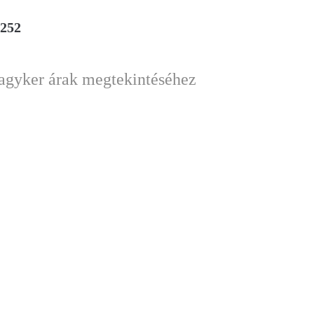
1252
nagyker árak megtekintéséhez