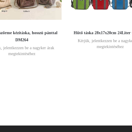
zőrme kézitáska, hosszú pánttal
Hűtő táska 28x17x20cm 24Lite
DM264
Kérjük, jelentkezzen be a nagyk
megtekintéséhez
, jelentkezzen be a nagyker árak
megtekintéséhez