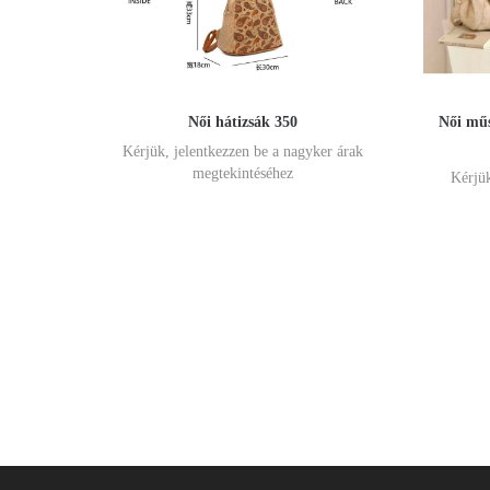
Női hátizsák 350
Női műs
Kérjük, jelentkezzen be a nagyker árak
megtekintéséhez
Kérjük