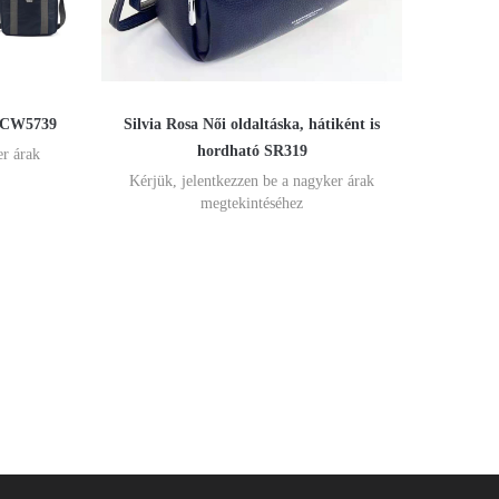
r CW5739
Silvia Rosa Női oldaltáska, hátiként is
hordható SR319
er árak
Kérjük, jelentkezzen be a nagyker árak
megtekintéséhez