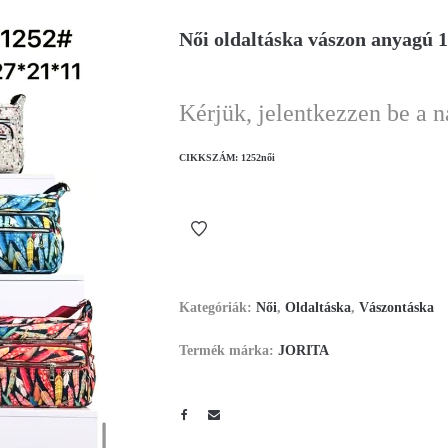
Női oldaltáska vászon anyagú 
Kérjük, jelentkezzen be a 
CIKKSZÁM:
1252női
Kategóriák:
Női
,
Oldaltáska
,
Vászontáska
Termék márka:
JORITA