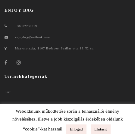
ENJOY BAG
+36302238819
enjoybag@outlook.com
Magyarország, 1107 Budapest Szállás utca 13.N2 ép.
Termékkategóriák
Férfi
Női
Weboldalunk működtetése során a felhasználói élmény
növeléséhez, illetve a jobb kiszolgálás érdekében oldalunk
“cookie”-kat használ.
Elfogad
Elutasít
ENJOYBAG 2020