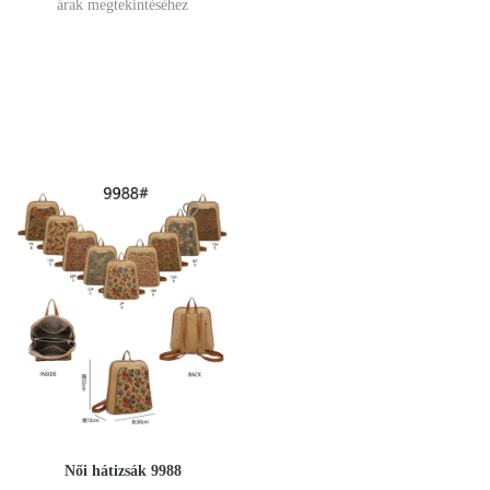
árak megtekintéséhez
Női hátizsák 9988