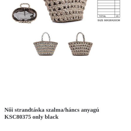
Női strandtáska szalma/háncs anyagú
KSC80375 only black