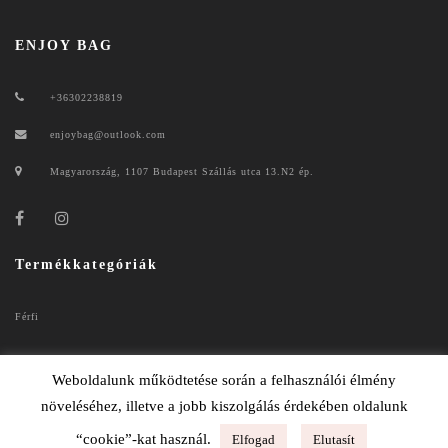
ENJOY BAG
+36302238819
enjoybag@outlook.com
Magyarország, 1107 Budapest Szállás utca 13.N2 ép.
Termékkategóriák
Férfi
Női
Weboldalunk működtetése során a felhasználói élmény
növeléséhez, illetve a jobb kiszolgálás érdekében oldalunk
“cookie”-kat használ.
Elfogad
Elutasít