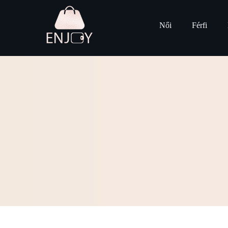
Női
Férfi