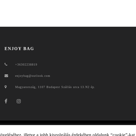
ENJOY BAG
+36302238819
enjoybag@outlook.com
Magyarország, 1107 Budapest Szállás utca 13.N2 ép.
ENJOYBAG 2020
veléséhez, illetve a jobb kiszolgálás érdekében oldalunk “cookie”-kat