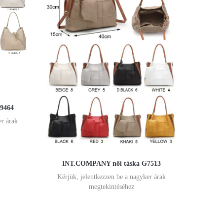
-9464
er árak
INT.COMPANY női táska G7513
Kérjük, jelentkezzen be a nagyker árak
megtekintéséhez