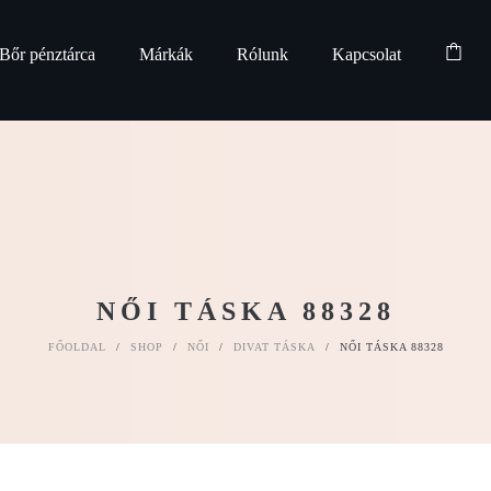
Bőr pénztárca
Márkák
Rólunk
Kapcsolat
NŐI TÁSKA 88328
FŐOLDAL
/
SHOP
/
NŐI
/
DIVAT TÁSKA
/
NŐI TÁSKA 88328