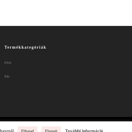
Termékkategóriák
Férfi
Női
 használ.
További információ
Elfogad
Elutasít