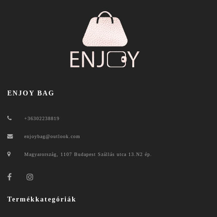
ENJOY BAG
+36302238819
enjoybag@outlook.com
Magyarország, 1107 Budapest Szállás utca 13.N2 ép.
Termékkategóriák