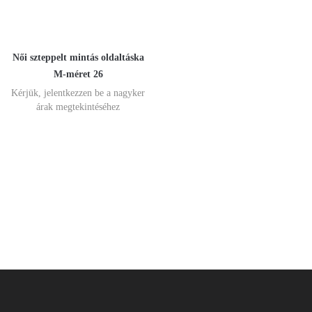
Női szteppelt mintás oldaltáska
M-méret 26
Kérjük, jelentkezzen be a nagyker
árak megtekintéséhez