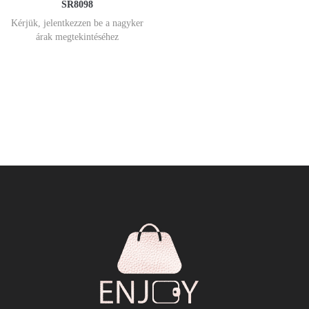
SR8098
Kérjük, jelentkezzen be a nagyker
árak megtekintéséhez