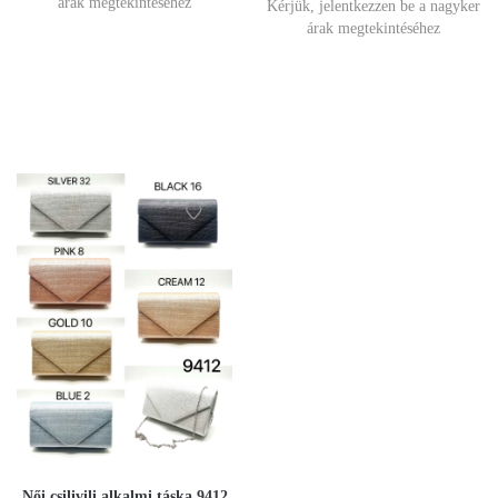
árak megtekintéséhez
Kérjük, jelentkezzen be a nagyker
árak megtekintéséhez
Női csilivili alkalmi táska 9412