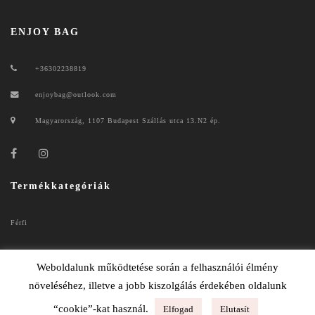
ENJOY BAG
+36302238819
enjoybag@outlook.com
Magyarország, 1107 Budapest Szállás utca 13.N2 ép.
Termékkategóriák
Férfi
Női
Weboldalunk működtetése során a felhasználói élmény
növeléséhez, illetve a jobb kiszolgálás érdekében oldalunk
“cookie”-kat használ.
Elfogad
Elutasít