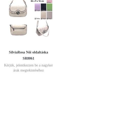
SilviaRosa Női oldaltáska
SR8061
Kérjük, jelentkezzen be a nagyker
árak megtekintéséhez