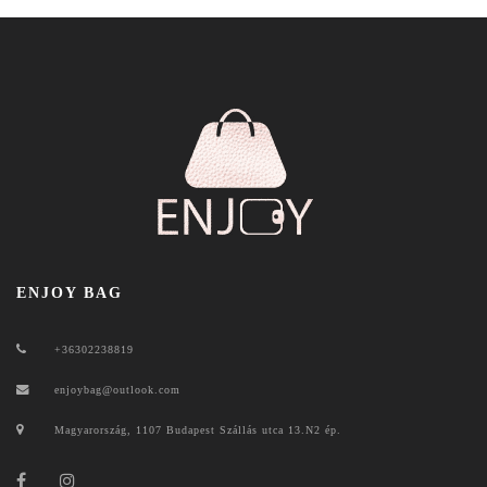
ENJOY BAG
+36302238819
enjoybag@outlook.com
Magyarország, 1107 Budapest Szállás utca 13.N2 ép.