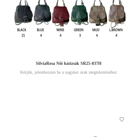
SilviaRosa Női hátizsák SR25-037H
Kérjük, jelentkezzen be a nagyker árak megtekintéséhez