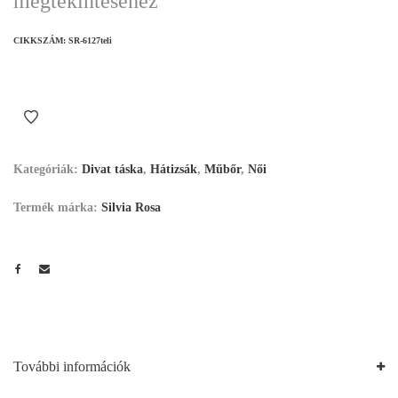
megtekintéséhez
CIKKSZÁM:
SR-6127teli
Kategóriák:
Divat táska
,
Hátizsák
,
Műbőr
,
Női
Termék márka:
Silvia Rosa
További információk