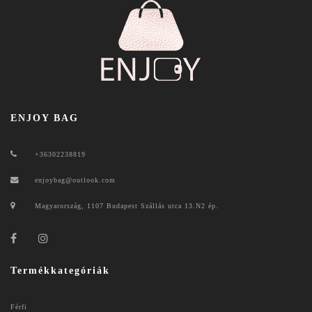
ENJOY BAG
+36302238819
enjoybag@outlook.com
Magyarország, 1107 Budapest Szállás utca 13.N2 ép.
Termékkategóriák
Férfi