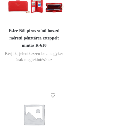
Eslee Női piros színű hosszú
méretű pénztárca szteppelt
mintás R-610
Kérjük, jelentkezzen be a nagyker
árak megtekintéséhez