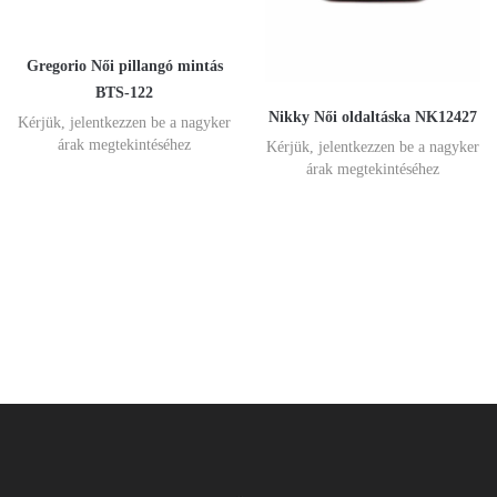
Gregorio Női pillangó mintás
BTS-122
Nikky Női oldaltáska NK12427
Kérjük, jelentkezzen be a nagyker
árak megtekintéséhez
Kérjük, jelentkezzen be a nagyker
árak megtekintéséhez