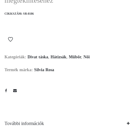
megtekintéséhez
CIKKSZÁM:
SR-8186
Kategóriák:
Divat táska
,
Hátizsák
,
Műbőr
,
Női
Termék márka:
Silvia Rosa
További információk