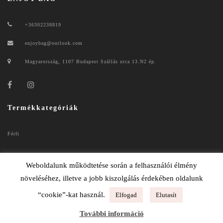
+36302238819
enjoybag@outlook.com
Magyarország, 1107 Budapest Szállás utca 13.N2 ép.
Termékkategóriák
Férfi
Női
Weboldalunk működtetése során a felhasználói élmény
növeléséhez, illetve a jobb kiszolgálás érdekében oldalunk
“cookie”-kat használ.
Elfogad
Elutasít
ENJOYBAG 2020
További információ
ADATKEZELÉSI TÁJÉKOZTATÓ