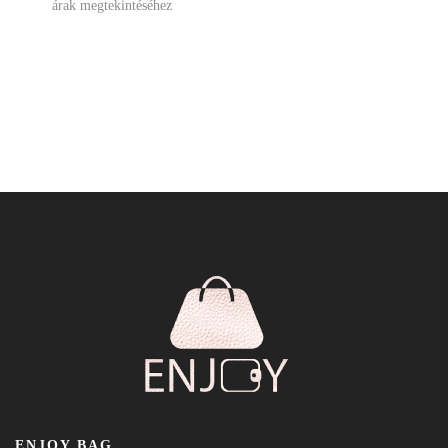
árak megtekintéséhez
ENJOY BAG