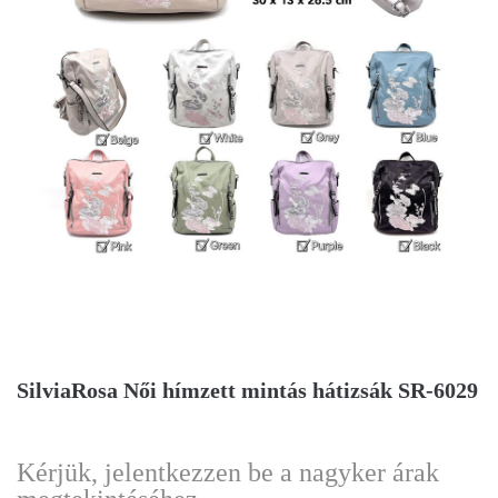
SilviaRosa Női hímzett mintás hátizsák SR-6029
Kérjük, jelentkezzen be a nagyker árak