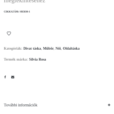
megtekintéséhez
CIKKSZÁM:
SR5830-1
Kategóriák:
Divat táska
,
Műbőr
,
Női
,
Oldaltáska
Termék márka:
Silvia Rosa
További információk