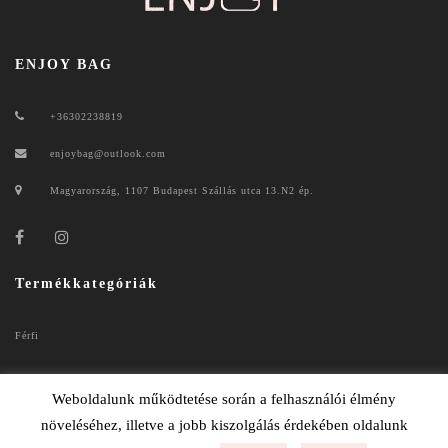
ENJOY BAG
+36302238819
enjoybag@outlook.com
Magyarország, 1107 Budapest Szállás utca 13.N2 ép.
Termékkategóriák
Férfi
Női
Weboldalunk működtetése során a felhasználói élmény
növeléséhez, illetve a jobb kiszolgálás érdekében oldalunk