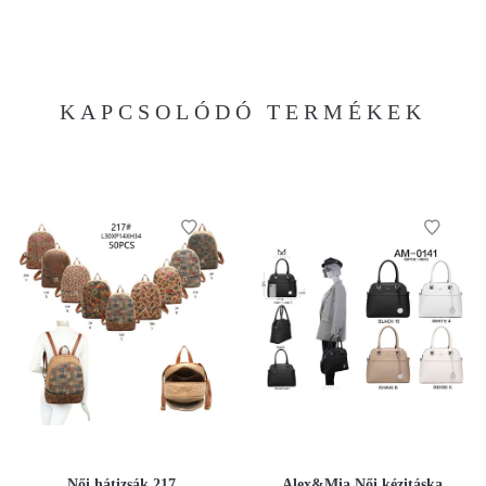
KAPCSOLÓDÓ TERMÉKEK
Női hátizsák 217
Alex&Mia Női kézitáska,