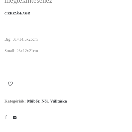
megtekintéséhez
CIKKSZÁM:
A9185
Big: 31×14.5x26cm
Small: 26x12x21cm
Kategóriák:
Műbőr
,
Női
,
Válltáska