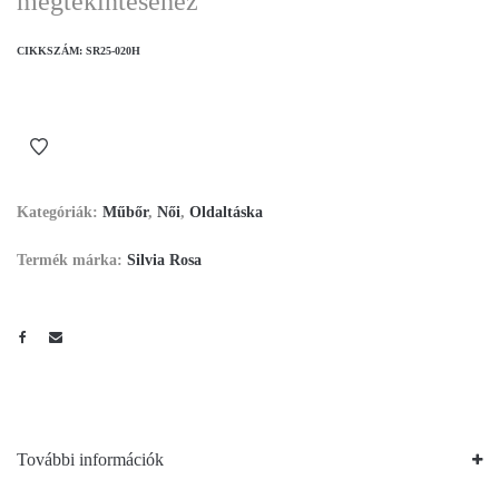
megtekintéséhez
CIKKSZÁM:
SR25-020H
Kategóriák:
Műbőr
,
Női
,
Oldaltáska
Termék márka:
Silvia Rosa
További információk