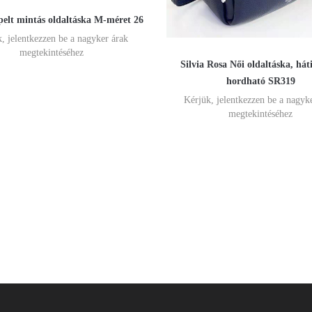
pelt mintás oldaltáska M-méret 26
, jelentkezzen be a nagyker árak
megtekintéséhez
Silvia Rosa Női oldaltáska, háti
hordható SR319
Kérjük, jelentkezzen be a nagyk
megtekintéséhez