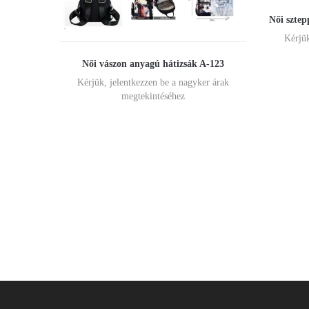
Női sztep
Kérjük
Női vászon anyagú hátizsák A-123
Kérjük, jelentkezzen be a nagyker árak
megtekintéséhez