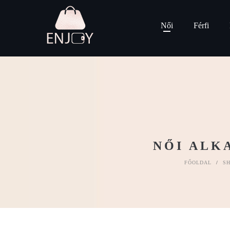
Női
Férfi
NŐI ALK
FŐOLDAL
/
S