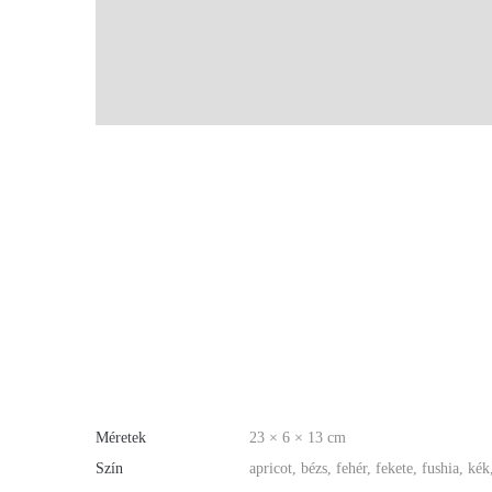
Méretek
23 × 6 × 13 cm
Szín
apricot, bézs, fehér, fekete, fushia, kék