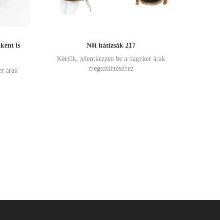
ként is
Női hátizsák 217
Kérjük, jelentkezzen be a nagyker árak
megtekintéséhez
er árak