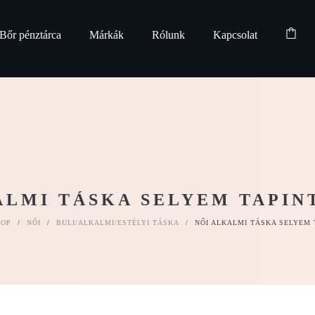
Bőr pénztárca
Márkák
Rólunk
Kapcsolat
ALMI TÁSKA SELYEM TAPINT
HOP
/
NŐI
/
BULI/ALKALMI/ESTÉLYI TÁSKA
/
NŐI ALKALMI TÁSKA SELYEM 