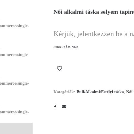
Női alkalmi táska selyem tapin
n
ommerce/single-
Kérjük, jelentkezzen be a 
n
CIKKSZÁM:
9142
ommerce/single-
n
ommerce/single-
Kategóriák:
Buli/Alkalmi/Estélyi táska
,
Női
n
ommerce/single-