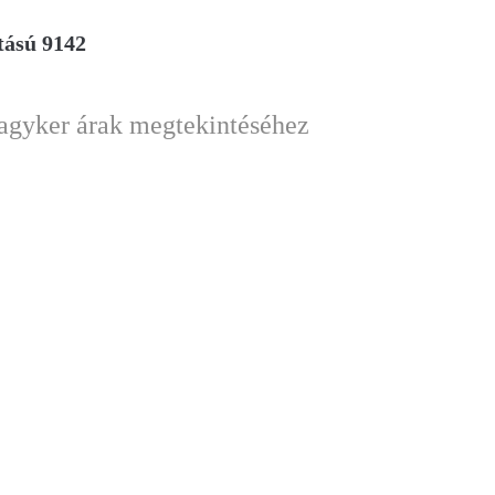
tású 9142
nagyker árak megtekintéséhez