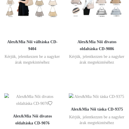
Alex&Mia Női válltáska CD-
Alex&Mia Női divatos
9404
oldaltáska CD-9086
Kérjük, jelentkezzen be a nagyker
Kérjük, jelentkezzen be a nagyker
árak megtekintéséhez
árak megtekintéséhez
Alex&Mia Női táska CD-9375
Alex&Mia Női divatos
Kérjük, jelentkezzen be a nagyker
árak megtekintéséhez
oldaltáska CD-9076