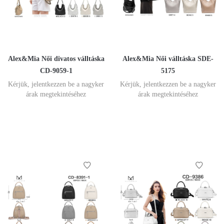
Alex&Mia Női divatos válltáska
Alex&Mia Női válltáska SDE-
CD-9059-1
5175
Kérjük, jelentkezzen be a nagyker
Kérjük, jelentkezzen be a nagyker
árak megtekintéséhez
árak megtekintéséhez