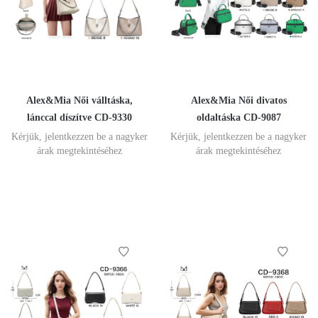
Alex&Mia Női válltáska,
Alex&Mia Női divatos
lánccal díszítve CD-9330
oldaltáska CD-9087
Kérjük, jelentkezzen be a nagyker
Kérjük, jelentkezzen be a nagyker
árak megtekintéséhez
árak megtekintéséhez