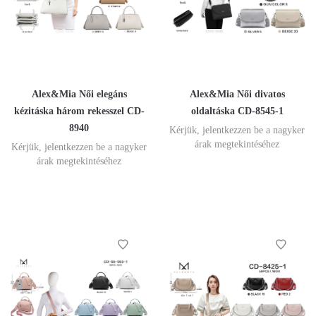
Alex&Mia Női elegáns
Alex&Mia Női divatos
kézitáska három rekesszel CD-
oldaltáska CD-8545-1
8940
Kérjük, jelentkezzen be a nagyker
árak megtekintéséhez
Kérjük, jelentkezzen be a nagyker
árak megtekintéséhez