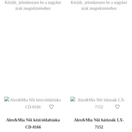
Kérjük, jelentkezzen be a nagyker
Kérjük, jelentkezzen be a nagyker
árak megtekintéséhez
árak megtekintéséhez
Alex&Mia Női kézi/oldaltáska
Alex&Mia Női hátizsák LX-
CD-8166
7152