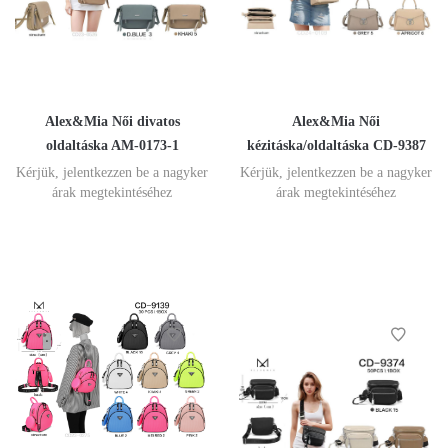
Alex&Mia Női divatos
Alex&Mia Női
oldaltáska AM-0173-1
kézitáska/oldaltáska CD-9387
Kérjük, jelentkezzen be a nagyker
Kérjük, jelentkezzen be a nagyker
árak megtekintéséhez
árak megtekintéséhez