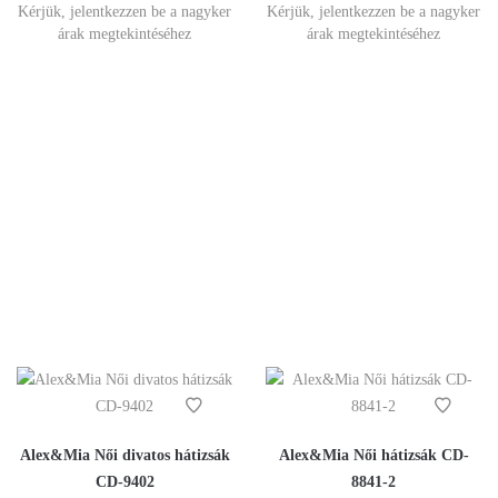
Kérjük, jelentkezzen be a nagyker
Kérjük, jelentkezzen be a nagyker
árak megtekintéséhez
árak megtekintéséhez
Alex&Mia Női divatos hátizsák
Alex&Mia Női hátizsák CD-
CD-9402
8841-2