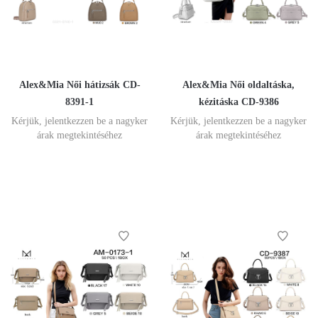
Alex&Mia Női hátizsák CD-
Alex&Mia Női oldaltáska,
8391-1
kézitáska CD-9386
Kérjük, jelentkezzen be a nagyker
Kérjük, jelentkezzen be a nagyker
árak megtekintéséhez
árak megtekintéséhez