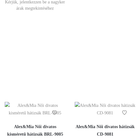
Kérjük, jelentkezzen be a nagyker
árak megtekintéséhez
Alex&Mia Női divatos
Alex&Mia Női divatos hátizsák
kisméretű hátizsák BRL-9005
CD-9081