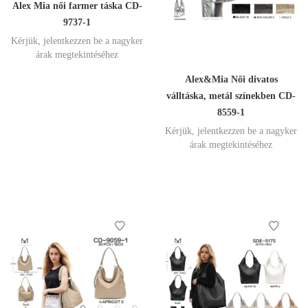
Alex Mia női farmer táska CD-
9737-1
Kérjük, jelentkezzen be a nagyker
árak megtekintéséhez
Alex&Mia Női divatos
válltáska, metál színekben CD-
8559-1
Kérjük, jelentkezzen be a nagyker
árak megtekintéséhez